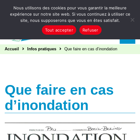
Aller au contenu
Nous utilisons des cookies pour vous garantir la meilleure
expérience sur notre site web. Si vous continuez à utiliser ce
site, nous supposerons que vous en êtes satisfait.
Tout accepter
Refuser
Accueil
Infos pratiques
Que faire en cas d’inondation
Que faire en cas
d’inondation