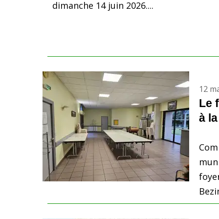
dimanche 14 juin 2026....
12 ma
Le 
à la
Comm
muni
foye
Bezin