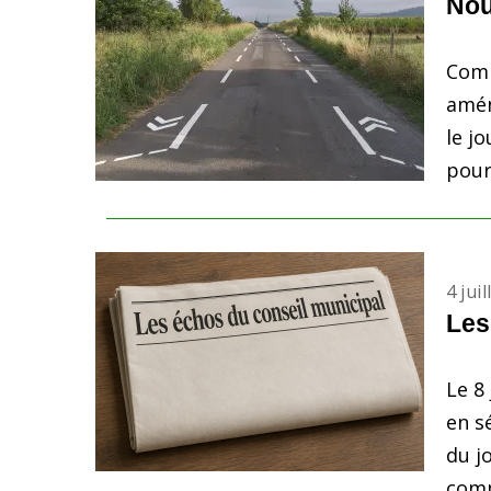
Nou
Comm
amén
le j
pour 
4 jui
Les
Le 8
en s
du j
comm