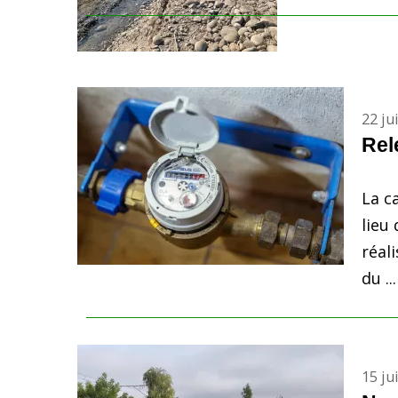
22 ju
Rel
La c
lieu
réal
du ...
15 ju