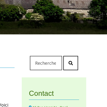
Rechercher
Lancer
:
la
recherche
Contact
oici