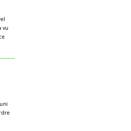
el
a vu
ce
éuni
rdre