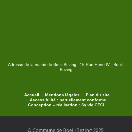
Adresse de la mairie de Boeil Bezing : 15 Rue Henri IV - Boeil-
Bezing
Accueil
Mentions légales
Plan du site
Accessibilité : partiellement conforme
Conception – réalisation : Sylvie CECI
© Commune de Boeil-Bezing 2025.