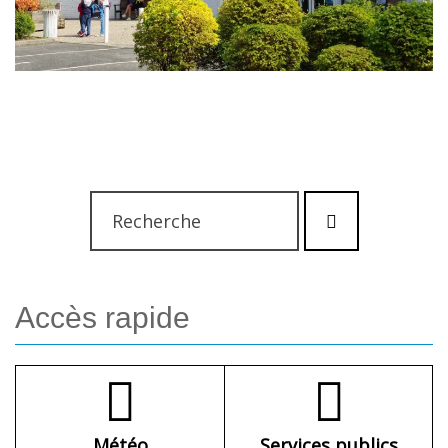
Rechercher
Lancer
:
la
recherche
Accès
rapide
Météo
Services publics