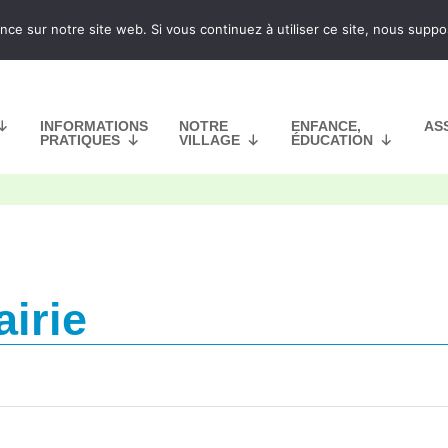
nce sur notre site web. Si vous continuez à utiliser ce site, nous supp
INFORMATIONS
NOTRE
ENFANCE,
AS
PRATIQUES
VILLAGE
ÉDUCATION
irie