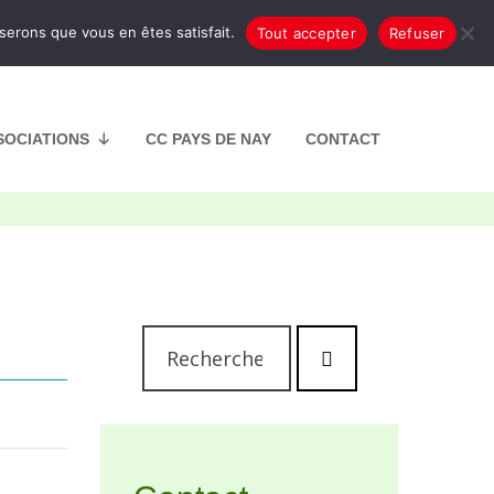
oserons que vous en êtes satisfait.
Tout accepter
Refuser
SOCIATIONS
CC PAYS DE NAY
CONTACT
Rechercher
Lancer
:
la
recherche