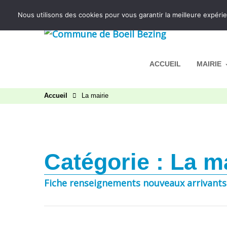
Aller au contenu
Nous utilisons des cookies pour vous garantir la meilleure expérie
ACCUEIL
MAIRIE
Accueil
La mairie
Catégorie :
La ma
Fiche renseignements nouveaux arrivants