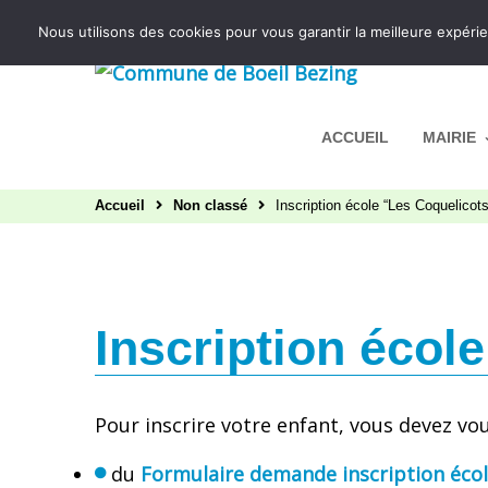
Aller au contenu
Nous utilisons des cookies pour vous garantir la meilleure expérie
ACCUEIL
MAIRIE
Accueil
Non classé
Inscription école “Les Coquelicots
Inscription écol
Pour inscrire votre enfant, vous devez vo
du
Formulaire demande inscription éco