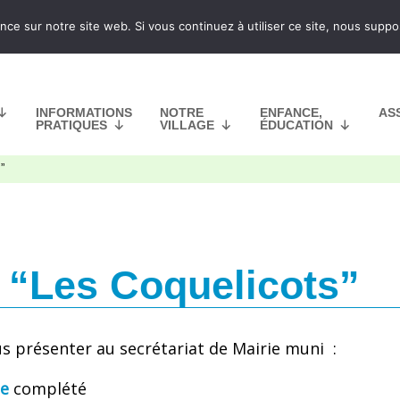
nce sur notre site web. Si vous continuez à utiliser ce site, nous supp
INFORMATIONS
NOTRE
ENFANCE,
AS
PRATIQUES
VILLAGE
ÉDUCATION
”
e “Les Coquelicots”
us présenter au secrétariat de Mairie muni :
le
complété