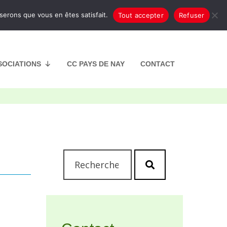
oserons que vous en êtes satisfait.
Tout accepter
Refuser
SOCIATIONS
CC PAYS DE NAY
CONTACT
Rechercher
Lancer
:
la
recherche